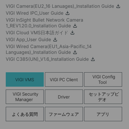
VIGI Camera(EU2_16 Lanuages)_Installation Guide
VIGI Wired IPC_User Guide
VIGI InSight Bullet Network Camera
1_REV1.20.0_Installation Guide
VIGI Cloud VMS日本語ガイド
VIGI App_User Guide
VIGI Wired Camera(EU1_Asia-Pacific_14
Languages)_Installation Guide
VIGI C385(UN)_V1.6_Installation Guide
VIGI Config
VIGI VMS
VIGI PC Client
Tool
VIGI Security
セットアップビ
Driver
Manager
デオ
よくある質問
ファームウェア
アプリ