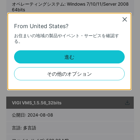
オペレーティングシステム: Windows 7/10/11/Server 2008
64bits
Close
New Features& Enhancements :
From United States?
1. Optimized playback module.
2. Added support for custom alert.
お住まいの地域の製品やイベント・サービスを確認す
3. Optimized device management module.
る。
4. Optimized device map and design tool module.
5. Added support for device maintenance and device
進む
maintenance history module.
6. Added support for 2FA login authentication with cloud
accounts.
その他のオプション
7. Added support for DDNS.
8. Optimized multiple levels of site, support up to 10
levels.
VIGI VMS_1.5.56_32bits
ウンロ
ード
公開日:
2024-08-08
言語:
多言語