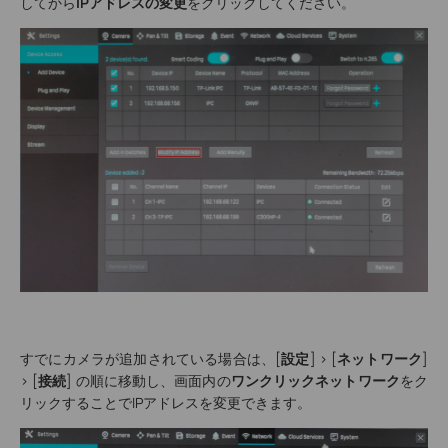
してから
IPアドレスの変更
をクリックしてください。
すでにカメラが追加されている場合は、[
設定
] > [
ネットワーク
]
> [
接続
] の順に移動し、画面内の
ワンクリックネットワーク
をク
リックすることでIPアドレスを変更できます。