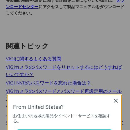
各製品の機能や設定に関する詳細をご覧になりたい場合は、
ダウ
ンロードセンター
にアクセスして製品マニュアルをダウンロード
してください。
関連トピック
VIGIに関するよくある質問
VIGIカメラのパスワードをリセットするにはどうすれば
いいですか？
VIGI NVRのパスワードを忘れた場合は？
VIGIカメラのパスワードとパスワード再設定用のメール
アドレスを変更するにはどうすればいいですか？
Close
VIGIカメラのファームウェアをアップグレードするには
From United States?
どうすればいいですか？
お住まいの地域の製品やイベント・サービスを確認す
る。
VIGI NVRのパスワードとパスワード再設定用のメールア
ドレスを変更するにはどうすればいいですか？