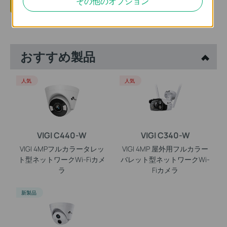
その他のオプション
はい
いいえ
おすすめ製品
人気
人気
VIGI C440-W
VIGI C340-W
VIGI 4MPフルカラータレッ
VIGI 4MP 屋外用フルカラー
ト型ネットワークWi-Fiカメ
バレット型ネットワークWi-
ラ
Fiカメラ
新製品