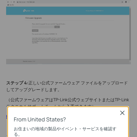
ステップ 4:
正しい公式ファームウェア ファイルをアップロード
してアップグレードします。
（公式ファームウェアはTP-Link公式ウェブサイトまたはTP-Link
テクニカルサポートチームから入手できます）
Close
https://www.tp-link.com/en/vigi/
From United States?
お住まいの地域の製品やイベント・サービスを確認す
る。
ステップ 5:
VIGI NVR/カメラが再起動し、数分以内に通常の動作