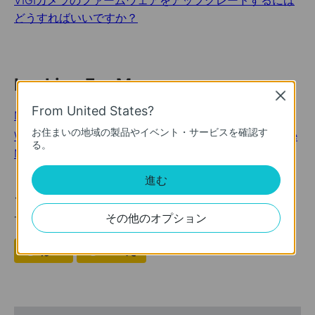
VIGIカメラのファームウェアをアップグレードするには
どうすればいいですか？
Looking For More
Close
From United States?
Making Hotel WiFi Secure and Easy to Use
お住まいの地域の製品やイベント・サービスを確認す
What Is Home Network Security and How Do I Secure
る。
My WiFi Router?
進む
このFAQは役に立ちましたか？
その他のオプション
サイトの利便性向上にご協力ください。
はい
いいえ