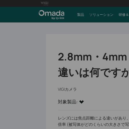
製品
ソリューション
研修＆
2.8mm・4m
違いは何ですか
VIGIカメラ
対象製品:
レンズには焦点距離による違いがあり、
倍率 (被写体がどのくらいの大きさで