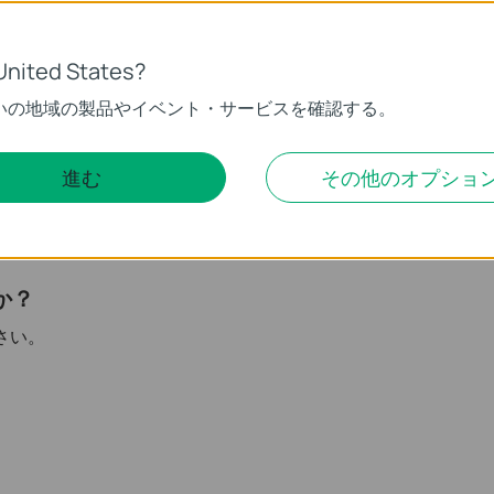
。
United States?
いの地域の製品やイベント・サービスを確認する。
くなり、撮影距離は遠くなるため、焦点距離の短いカメラレンズ
な狭い範囲での監視に適しています。遠くの物体を明瞭に撮影し
進む
その他のオプショ
を搭載したカメラを選択するとよいでしょう。
か？
さい。