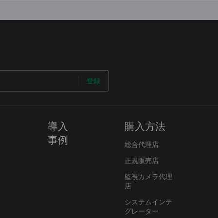
登録
導入
購入方法
事例
総合代理店
正規販売店
監視カメラ代理
店
システムインテ
グレーター