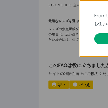
VIGI C300HP-6: 焦点距離は6mmです
From 
最適なレンズを選ぶには?
お住ま
レンズの焦点距離が長いほど画角は狭
の場合は、広い画角を必要とするよう
たい場合には、焦点距離の長いレンズ
このFAQは役に立ちました
サイトの利便性向上にご協力くだ
はい
いいえ