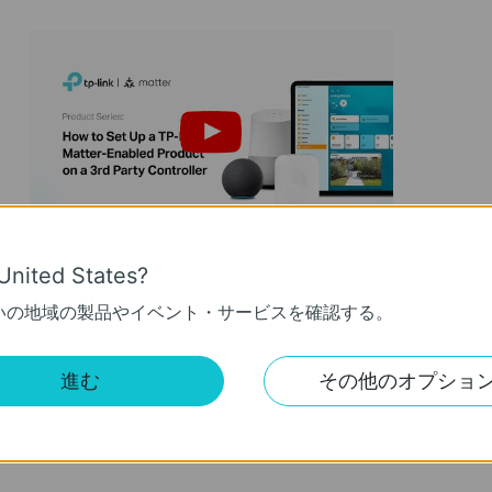
How to Set Up a TP-Link Matter-
Quick T
United States?
Enabled Product on a 3rd Party
Link Ta
Controller
Assista
いの地域の製品やイベント・サービスを確認する。
This video will give you instructions on how to set up a matter-enabled device using one of four 3rd party controllers.
More
More
進む
その他のオプショ