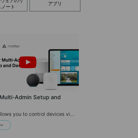
ムウェアのリ
アプリ
スノート
 Multi-Admin Setup and
Matter allows you to control devices via multiple smart home systems at the same time through its Multi-Admin feature. This video will give you instructions on how to set up a matter-enabled device via matter multi-admin feature.