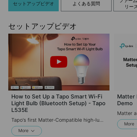
ファー
セットアップビデオ
よくある質問
リー
セットアップビデオ
How to Set Up a Tapo Smart Wi-Fi
Matter
Light Bulb (Bluetooth Setup) - Tapo
Demo
L535E
Tapo's first Matter-Compatible high-lumen multicolor smart bulb seamlessly integrates with certified smart home platforms, including Apple Home, Amazon Alexa, Google Assistant, and Samsung SmartThings. No hub is required.
More
More