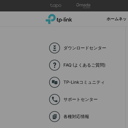
Click
to
skip
TP-Link, Reliably Smart
ホームネッ
the
navigation
bar
ダウンロードセンター
FAQ (よくあるご質問)
TP-Linkコミュニティ
サポートセンター
各種対応情報