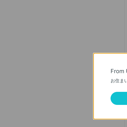
From 
お住ま