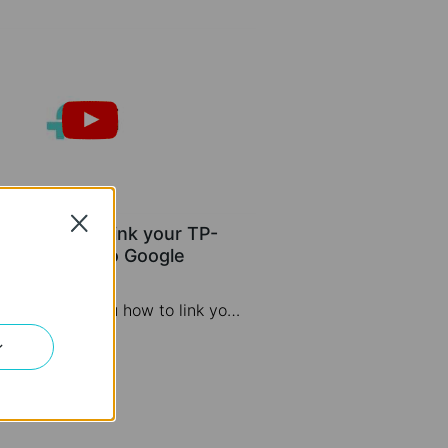
Close
ips: How to Link your TP-
po Account to Google
nt
This video will show you how to link your TP-Link Tapo account to Google Assistant
ン