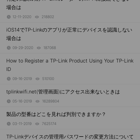
場合は
12-11-2020
218802
views
iOS14でTP-Linkのアプリが正常にデバイスを認識しない
場合は
09-29-2020
187068
views
How to Register a TP-Link Product Using Your TP-Link
ID
09-16-2019
510100
views
tplinkwifi.net(管理画面)にアクセス出来ないときは
05-16-2019
16289804
views
製品の型番はどこを見れば判別できますか？
03-11-2019
7625174
views
TP-Linkデバイスの管理用パスワードの変更方法について