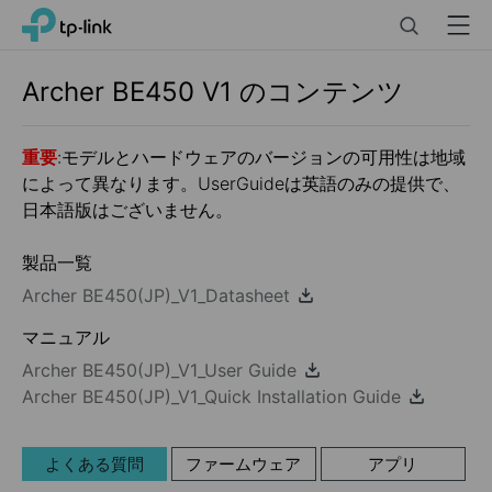
Click
Search
Menu
TP-Link, Reliably Smart
to
skip
the
Archer BE450
V1
のコンテンツ
navigation
bar
重要
:モデルとハードウェアのバージョンの可用性は地域
によって異なります。UserGuideは英語のみの提供で、
日本語版はございません。
製品一覧
Archer BE450(JP)_V1_Datasheet
マニュアル
Archer BE450(JP)_V1_User Guide
Archer BE450(JP)_V1_Quick Installation Guide
よくある質問
ファームウェア
アプリ