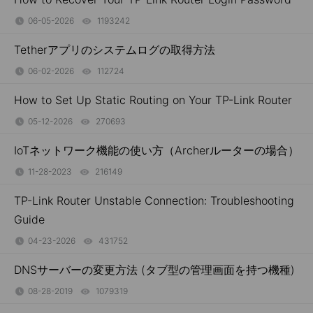
06-05-2026
1193242
views
Tetherアプリのシステムログの取得方法
06-02-2026
112724
views
How to Set Up Static Routing on Your TP-Link Router
05-12-2026
270693
views
IoTネットワーク機能の使い方（Archerルーターの場合）
11-28-2023
216149
views
TP-Link Router Unstable Connection: Troubleshooting
Guide
04-23-2026
431752
views
DNSサーバーの変更方法 (タブ型の管理画面を持つ機種)
08-28-2019
1079319
views