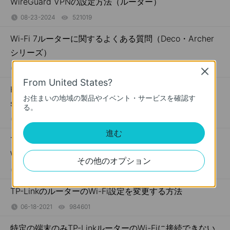
WireGuard VPNの設定方法（ルーター）
08-23-2024
521019
views
Wi-Fi 7ルーターに関するよくある質問（Deco・Archer
シリーズ）
10-26-2023
235894
views
Close
From United States?
How to retrieve your old router's PPPoE dial-up
お住まいの地域の製品やイベント・サービスを確認す
settings to TP-Link wireless router
る。
10-25-2023
124599
views
進む
Troubleshooting Guide of DDNS function on TP-Link
Wi-Fi Router, LTE Gateway Router or Deco Router
その他のオプション
05-17-2023
293719
views
TP-LinkのルーターのWi-Fi設定を変更する方法
06-18-2021
984601
views
特定の端末のみTP-LinkルーターのWi-Fiに接続できない