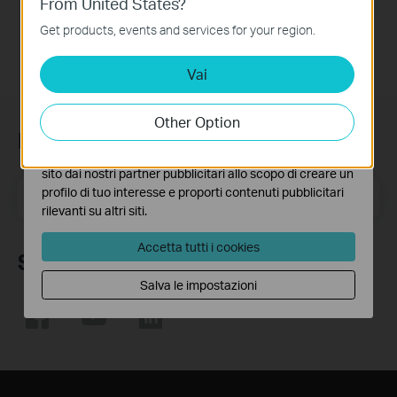
From United States?
Questi cookies sono necessari per il corretto
funzionamento del sito e non possono essere disattivati
Get products, events and services for your region.
nel tuo sistema.
Vai
Analytics e Marketing Cookies
I cookies analitici ci permettono di analizzare le tue
attività sul nostro sito allo scopo di migliorarne le
Other Option
funzionalità.
Iscriviti alla newsletter
I marketing cookies possono essere impostati sul nostro
sito dai nostri partner pubblicitari allo scopo di creare un
Indirizzo email
profilo di tuo interesse e proporti contenuti pubblicitari
Iscriviti
rilevanti su altri siti.
Accetta tutti i cookies
Seguici
Salva le impostazioni