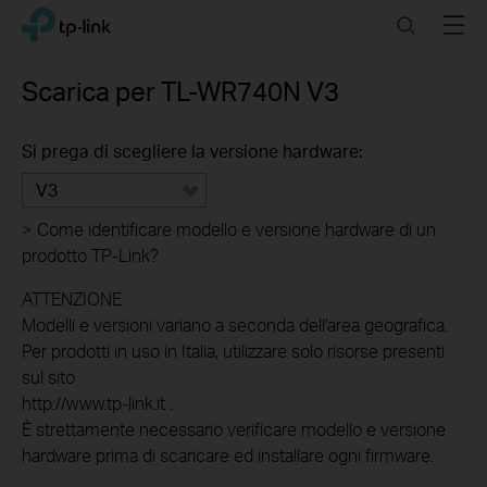
Click
Search
Menu
TP-Link, Reliably Smart
to
skip
the
Scarica per
TL-WR740N
V3
navigation
bar
Si prega di scegliere la versione hardware:
V3
>
Come identificare modello e versione hardware di un
prodotto TP-Link?
ATTENZIONE
Modelli e versioni variano a seconda dell'area geografica.
Per prodotti in uso in Italia, utilizzare solo risorse presenti
sul sito
http://www.tp-link.it .
È strettamente necessario verificare modello e versione
hardware prima di scaricare ed installare ogni firmware.