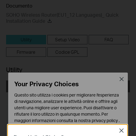
Documento
SOHO Wireless Router(EU1_12 Languages)_ Quick
Installation Guide
Utility
Setup Video
FAQ
Firmware
Codice GPL
Utility
Close
Your Privacy Choices
Easy Setup Assistant TL-WR740N_V3_100916
Questo sito utilizza i cookies per migliorare l'esperienza
Data di pubblicazione:
2010-09-16
di navigazione, analizzare le attività online e offrire agli
utenti una migliore user experience. Puoi disattivare o
Lingua:
English
rifiutare il loro utilizzo in qualunque momento. Per
maggiori informazioni consulta la nostra
privacy policy
.
Dimensioni file:
9.4MB
Close
Basic Cookies
Sistema operativo: Win2000/XP/Vista/Windows 7