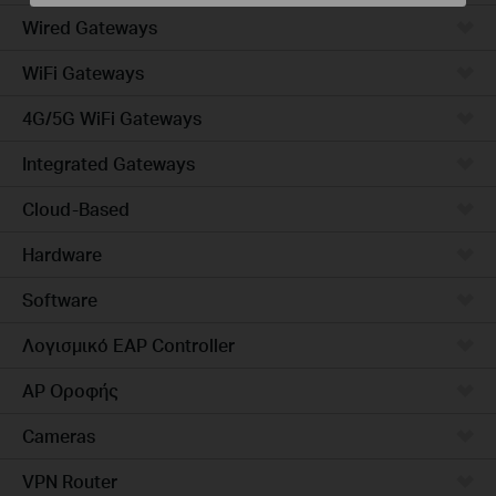
Wired Gateways
WiFi Gateways
4G/5G WiFi Gateways
Integrated Gateways
Cloud-Based
Hardware
Software
Λογισμικό EAP Controller
AP Οροφής
Cameras
VPN Router