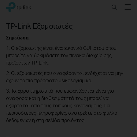
Click
Search
Menu
TP-Link, Reliably Smart
to
skip
the
TP-Link Εξομοιωτές
navigation
bar
Σημείωση:
1. Ο εξομοιωτής είναι ένα εικονικό GUI ιστού όπου
μπορείτε να δοκιμάσετε τον πίνακα διαχείρισης
προϊόντων TP-Link.
2. Οι εξομοιωτές που αναφέρονται ενδέχεται να μην
έχουν το πιο πρόσφατο υλικολογισμικό.
3. Τα χαρακτηριστικά που εμφανίζονται είναι για
αναφορά και η διαθεσιμότητά τους μπορεί να
εξαρτάται από τους τοπικούς κανονισμούς. Για
περισσότερες πληροφορίες, ανατρέξτε στο φύλλο
δεδομένων ή στη σελίδα προϊόντος.