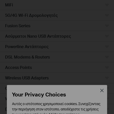
MiFi
5G/4G Wi-Fi Δρομολογητές
Fusion Series
Ασύρματοι Nano USB Αντάπτορες
Powerline Αντάπτορες
DSL Modems & Routers
Access Points
Wireless USB Adapters
Ceiling Mount
Close
Your Privacy Choices
Wall Plate
Αυτός ο ιστότοπος χρησιμοποιεί cookies. Συνεχίζοντας
Desktop
την περιήγηση στον ιστότοπο, αποδέχεστε τις χρήσεις