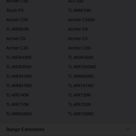
Archer C58
AD7200
Touch P5
TL-WR810N
Archer C59
Archer C2600
TL-WR802N
Archer C8
Archer C6
Archer C5
Archer C20
Archer C20i
TL-WDR4300
TL-WDR3600
TL-WDR3500
TL-WR1043ND
TL-WR941ND
TL-WR842ND
TL-WR841ND
TL-WR741ND
TL-WR740N
TL-WR720N
TL-WR710N
TL-WR702N
TL-WR843ND
TL-WR743ND
Range Extenders