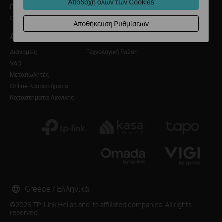
Αποδοχή όλων των Cookies
Πολιτική Απορρήτου
Συμβουλές Ασφάλειας
Cookie Policy
Αποθήκευση Ρυθμίσεων
Αγορά Προϊόντων
Εκπαιδευτικό Κέντρο
Διανομείς
Τεχνολογική Γνώση
VAD
Μεταπωλητές
Online Καταστήματα
Καταστήματα Λιανικής
Greece / Ελληνικά
©2026 TP-Link Hellas and its affiliated companies. All rights
reserved.