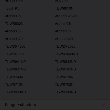
Archer C58
AD7200
Touch P5
TL-WR810N
Archer C59
Archer C2600
TL-WR802N
Archer C8
Archer C6
Archer C5
Archer C20
Archer C20i
TL-WDR4300
TL-WDR3600
TL-WDR3500
TL-WR1043ND
TL-WR941ND
TL-WR842ND
TL-WR841ND
TL-WR741ND
TL-WR740N
TL-WR720N
TL-WR710N
TL-WR702N
TL-WR843ND
TL-WR743ND
Range Extenders