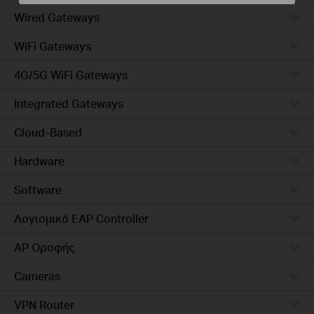
Wired Gateways
WiFi Gateways
4G/5G WiFi Gateways
Integrated Gateways
Cloud-Based
Hardware
Software
Λογισμικό EAP Controller
AP Οροφής
Cameras
VPN Router