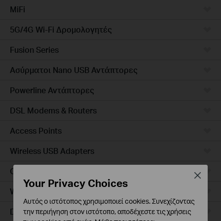
MiFi
5G/4G Wi-Fi Δρομολογητές
Fusion Series
Ασύρματοι Nano USB Αντάπτορες
Powerline Αντάπτορες
DSL Modems & Routers
Access Points
Wireless USB Adapters
Ceiling Mount
Close
Your Privacy Choices
Wall Plate
Αυτός ο ιστότοπος χρησιμοποιεί cookies. Συνεχίζοντας
Desktop
την περιήγηση στον ιστότοπο, αποδέχεστε τις χρήσεις