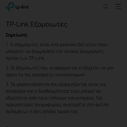
Click
Search
Menu
TP-Link, Reliably Smart
to
skip
the
TP-Link Εξομοιωτές
navigation
bar
Σημείωση:
1. Ο εξομοιωτής είναι ένα εικονικό GUI ιστού όπου
μπορείτε να δοκιμάσετε τον πίνακα διαχείρισης
προϊόντων TP-Link.
2. Οι εξομοιωτές που αναφέρονται ενδέχεται να μην
έχουν το πιο πρόσφατο υλικολογισμικό.
3. Τα χαρακτηριστικά που εμφανίζονται είναι για
αναφορά και η διαθεσιμότητά τους μπορεί να
εξαρτάται από τους τοπικούς κανονισμούς. Για
περισσότερες πληροφορίες, ανατρέξτε στο φύλλο
δεδομένων ή στη σελίδα προϊόντος.