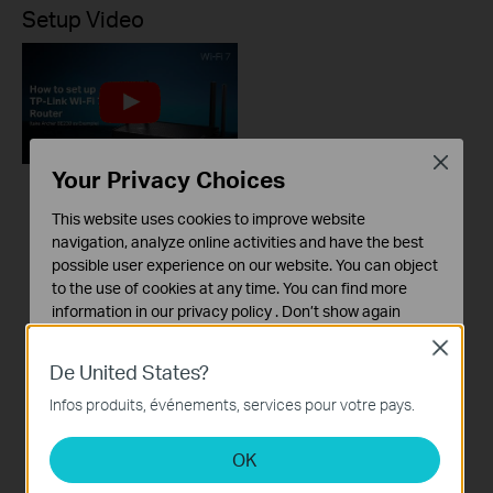
Setup Video
Close
Your Privacy Choices
TP-Link Wi-Fi 7
This website uses cookies to improve website
Router Unboxing and
navigation, analyze online activities and have the best
Setup on the Tether
possible user experience on our website. You can object
APP (take Archer
to the use of cookies at any time. You can find more
BE230 as Example)
information in our
privacy policy
.
Don’t show again
Close
Cookies basiques
This video uses Archer BE230 as an example to show how to configure TP-Link Wi-Fi 7 Router with external antennas. The actual product may vary by model. For detailed information on ports, buttons, and LED indicators, please refer to the user manual for your specific model.
De United States?
Ces cookies sont nécessaires au fonctionnement du
site Web et ne peuvent pas être désactivés dans vos
Infos produits, événements, services pour votre pays.
Plus
systèmes.
OK
Cookies d'analyse et marketing
Les cookies d'analyse nous permettent d'analyser vos