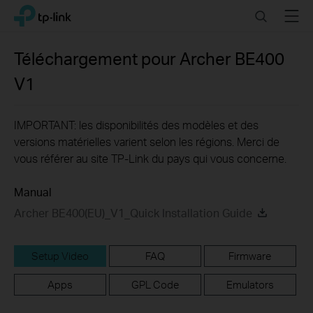
Click
Search
Menu
TP-Link, Reliably Smart
to
skip
the
Téléchargement pour
Archer BE400
navigation
V1
bar
IMPORTANT: les disponibilités des modèles et des
versions matérielles varient selon les régions. Merci de
vous référer au site TP-Link du pays qui vous concerne.
Manual
Archer BE400(EU)_V1_Quick Installation Guide
Setup Video
FAQ
Firmware
Apps
GPL Code
Emulators