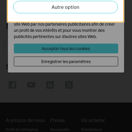
activités sur notre site Web pour améliorer et ajuster les
Autre option
fonctionnalités de notre site Web.
Les cookies marketing peuvent être définis via notre
site Web par nos partenaires publicitaires afin de créer
Subscription
un profil de vos intérêts et pour vous montrer des
publicités pertinentes sur d'autres sites Web.
E-mail
S'enregistrer
Accepter tous les cookies
Enregistrer les paramètres
Suivez nous
A propos de nous
Presse
Où acheter
Profil de l'entreprise
Nouveautés
Distributeurs