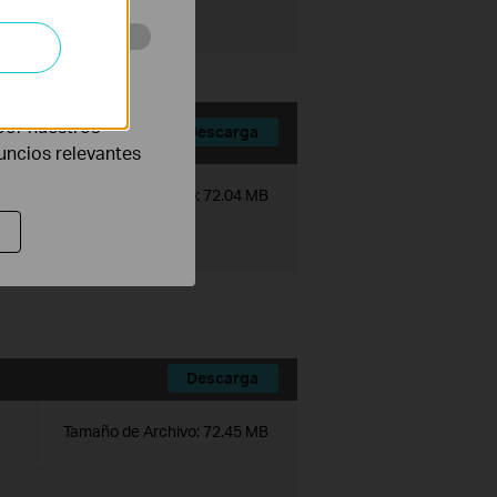
eb con el fin de
por nuestros
Descarga
nuncios relevantes
Tamaño de Archivo:
72.04 MB
Descarga
Tamaño de Archivo:
72.45 MB