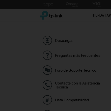
Click
to
TP-Link, Reliably Smart
skip
TIENDA TA
the
navigation
bar
Descargas
Preguntas más Frecuentes
Foro de Soporte Técnico
Contacte con la Asistencia
Técnica
Lista Compatibilidad