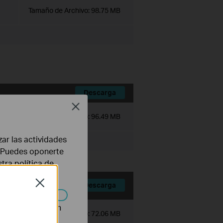
Tamaño de Archivo:
98.75 MB
Descarga
Close
Tamaño de Archivo:
96.49 MB
zar las actividades
b. Puedes oponerte
stra
política de
Close
Descarga
n desactivarse en
Tamaño de Archivo:
72.06 MB