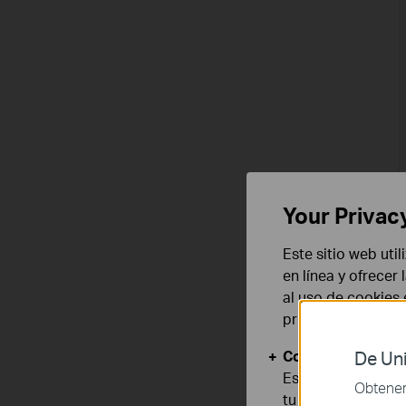
Your Privac
Este sitio web uti
en línea y ofrecer
al uso de cookies
privacidad
.
Cookies Básicas
De Uni
Estas cookies son
Obtener 
tu sistema.