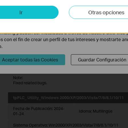
Sistema Operativo: Win2000/XP/2003/Vista/7/8/8.1/10/11
is y de Marketing
Ir
Otras opciones
lisis nos permiten analizar tus actividades en nuestro sitio w
la funcionalidad del mismo.
TP PLC Utility_2.3.5355.16_Windows
rketing pueden ser instaladas a través de nuestro sitio web 
2000/XP/2003/Vista/7/8/8.1/10/11
os con el fin de crear un perfil de tus intereses y mostrarte a
b.
Fecha de Publicación:
2025-
Idioma:
Multilingüe
04-01
Aceptar todas las Cookies
Guardar Configuración
Sistema Operativo: Win2000/XP/2003/Vista/7/8/8.1/10/11
Note:
Fixed related bugs.
tpPLC_ Utility_Windows 2000/XP/2003/Vista/7/8/8.1/10/11
Fecha de Publicación:
2024-
Idioma:
Multilingüe
01-24
Sistema Operativo: Win2000/XP/2003/Vista/7/8/8.1/10/11