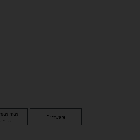
ntas más
Firmware
uentes