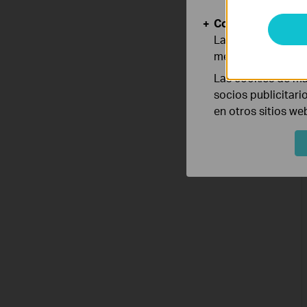
Cookies de Anális
Las cookies de aná
mejorar y adaptar 
Las cookies de ma
socios publicitari
en otros sitios we