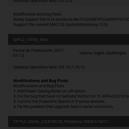
Sistema Operativo: Mac OS 12.5
Modification and bug fixes:
Newly support the G.hn products like PG2400P/PG2405P/PG120
Support the newest MACOS System(Monterey 12.5)
tpPLC_Utility_Mac
Fecha de Publicación:
2017-
Idioma:
Inglés, Multilingüe
07-13
Sistema Operativo: MAC OS 10.7-10.12
Modifications and Bug Fixes:
Modifications and Bug Fixes
1. Add Power Saving Mode on-off option.
2. Fix the bug that have no 'website' button for TL-WPA4220 to l
3. Correct the Powerline Speed of 9 series devices.
4. Fix the problem that upgrade fails in some occasions.
TP PLC Utility_2.3.5793.19_Windows 7/8/8.1/10/11