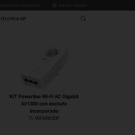
rograma de Fidelización
España / español
Search
TELCOS & ISP
KIT Powerline Wi-Fi AC Gigabit
AV1300 con enchufe
incorporado
TL-WPA8630P