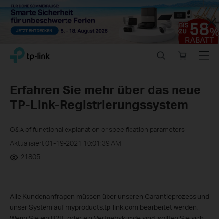
Close
Click
Search
Online
Menu
TP-Link, Reliably Smart
to
store
skip
the
Erfahren Sie mehr über das neue
navigation
TP-Link-Registrierungssystem
bar
Q&A of functional explanation or specification parameters
Aktualisiert 01-19-2021 10:01:39 AM
21805
Alle Kundenanfragen müssen über unseren Garantieprozess und
unser System auf myproducts.tp-link.com bearbeitet werden.
Wenn Sie ein B2B- oder ein Vertriebskunde sind, sollten Sie sich