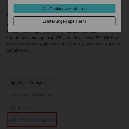
Alle Cookies akzeptieren
Technischer Support:
Einstellungen speichern
Artikel, Anleitungen und Videos aus der Wissensdatenbank zur
Selbsthilfe anzeigen. Informieren Sie sich über die
Garantiebestimmungen und Ersatzrichtlinien von TP-Link. Sowie
mehrere Methoden, um den technischen Support von TP-Link zu
kontaktieren.