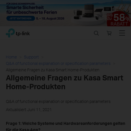
Close
Click
Search
Online
Menu
TP-Link, Reliably Smart
to
store
skip
the
navigation
Home
Support
bar
Q&A of functional explanation or specification parameters
Allgemeine Fragen zu Kasa Smart Home-Produkten
Allgemeine Fragen zu Kasa Smart
Home-Produkten
Q&A of functional explanation or specification parameters
Aktualisiert Juni 11, 2021
Frage 1: Welche Systeme und Hardwareanforderungen gelten
für die Kasa-App?