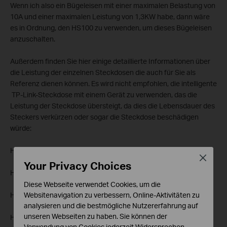
Wenn ich also ein Bügeleisen mit einer maximalen Belastung von
10A und einer maximalen Leistung von 1,3KW habe, dann wäre
es in Ordnung, den HS100 zu verwenden, um dieses Bügeleisen
anzuschalten.
Außerdem finden Sie hier einige detaillierte Informationen über
die Leistung der einzelnen Steckdosen die auch für Sie als
Referenz dienen können. Es wird nicht empfohlen, die intelligente
TP-Link-Steckdose mit einem Gerät zu verwenden, das die
Leistung der Steckdose übersteigt, da dies die Lebensdauer des
Steckers verkürzen oder sogar die Steckdose beschädigen
würde:
HS100/110(US): 1/2HP
Close
Your Privacy Choices
HS100/110(EU/FR/UK): 1HP
Diese Webseite verwendet Cookies, um die
HS100/110(AU): 1/3HP
Websitenavigation zu verbessern, Online-Aktivitäten zu
analysieren und die bestmögliche Nutzererfahrung auf
unseren Webseiten zu haben. Sie können der
HS103: 1/2 HP
Verwendung von Cookies jederzeit Widersprechen.