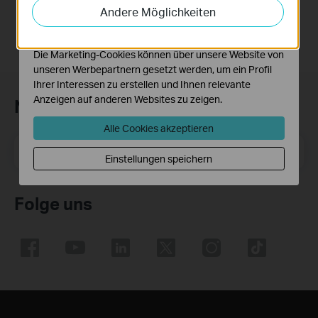
auf unserer Website zu analysieren, um die
Andere Möglichkeiten
For TL-SL3428_V3.0_20120314
Funktionsweise unserer Website zu verbessern und
anzupassen.
Die Marketing-Cookies können über unsere Website von
unseren Werbepartnern gesetzt werden, um ein Profil
Ihrer Interessen zu erstellen und Ihnen relevante
Anzeigen auf anderen Websites zu zeigen.
Newsletter abonnieren
Alle Cookies akzeptieren
E-Mail-Adresse
Registrieren
Einstellungen speichern
Folge uns