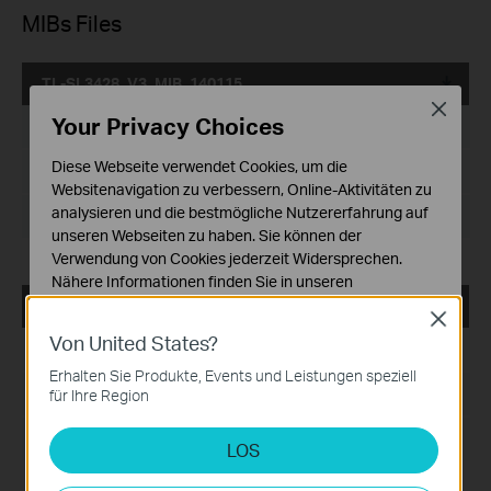
MIBs Files
TL-SL3428_V3_MIB_140115
Close
Your Privacy Choices
Datum der Veröffentlichung:
2014-01-15
Diese Webseite verwendet Cookies, um die
Sprache:
Englisch
Websitenavigation zu verbessern, Online-Aktivitäten zu
analysieren und die bestmögliche Nutzererfahrung auf
Dateigröße:
6.15 MB
unseren Webseiten zu haben. Sie können der
Verwendung von Cookies jederzeit Widersprechen.
Nähere Informationen finden Sie in unseren
Datenschutzhinweisen
.
TL-SL3428_V3_MIB(2)
Close
Von United States?
Notwendige Cookies
Datum der Veröffentlichung:
2013-03-01
Diese Cookies sind zur Funktion der Website
Erhalten Sie Produkte, Events und Leistungen speziell
erforderlich und können in Ihren Systemen nicht
Sprache:
Englisch
für Ihre Region
deaktiviert werden.
Dateigröße:
75 KB
LOS
Analyse- und Marketing-Cookies
Analyse-Cookies ermöglichen es uns, Ihre Aktivitäten
Notes: