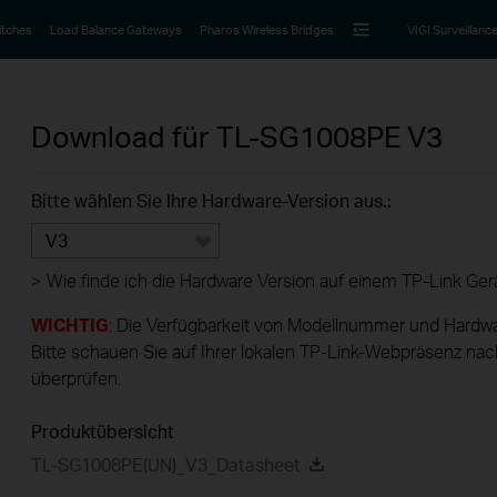
itches
Load Balance Gateways
Pharos Wireless Bridges
VIGI Surveillanc
Download für
TL-SG1008PE
V3
Bitte wählen Sie Ihre Hardware-Version aus.:
V3
>
Wie finde ich die Hardware Version auf einem TP-Link Ger
WICHTIG
: Die Verfügbarkeit von Modellnummer und Hardwa
Bitte schauen Sie auf Ihrer lokalen TP-Link-Webpräsenz nac
überprüfen.
Produktübersicht
TL-SG1008PE(UN)_V3_Datasheet