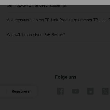
den PoE-Switch angeschlossen ist
Wie registriere ich ein TP-Link-Produkt mit meiner TP-Link-I
Wie wählt man einen PoE-Switch?
Folge uns
Registrieren