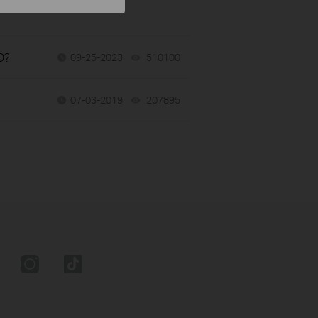
D?
09-25-2023
510100
views
07-03-2019
207895
views