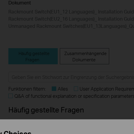
Dokument
Rackmount Switch(EU1_12 Languages)_ Installation Gui
Rackmount Switch(EU2_16 Languages)_ Installation Gui
Unmanaged Rackmount Switches(EU1_13Languages)_Quic
Häufig gestellte
Zusammenhängende
Fragen
Dokumente
Funktionen filtern:
Alles
User Application Require
Q&A of functional explanation or specification parameter
Häufig gestellte Fragen
What Are the Differences in Features and Application
y Choices