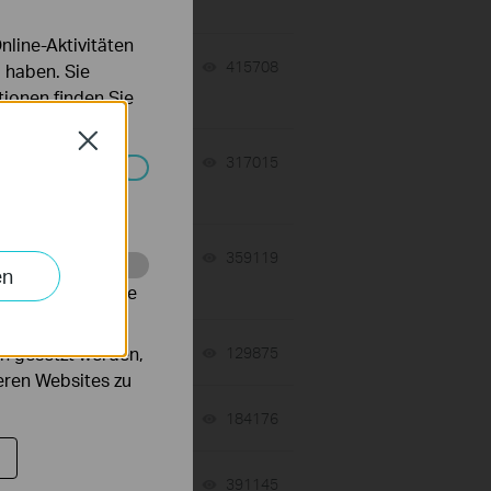
line-Aktivitäten
07-17-2026
415708
views
 haben. Sie
ionen finden Sie
Close
 a
07-16-2026
317015
views
Systemen nicht
07-16-2026
359119
views
en
alysieren, um die
tch
n gesetzt werden,
06-24-2026
129875
views
deren Websites zu
06-24-2026
184176
views
n
10-05-2020
391145
views