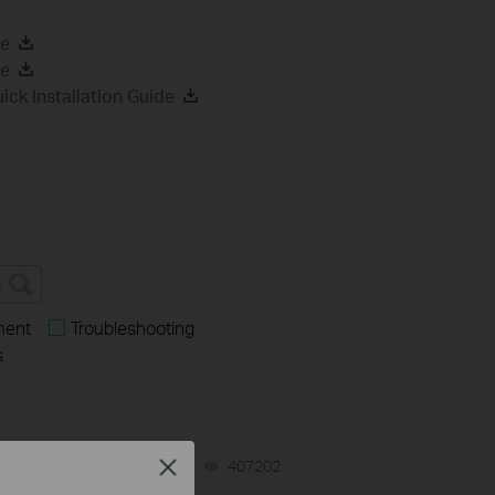
de
de
k Installation Guide
ment
Troubleshooting
s
Close
07-31-2026
407202
views