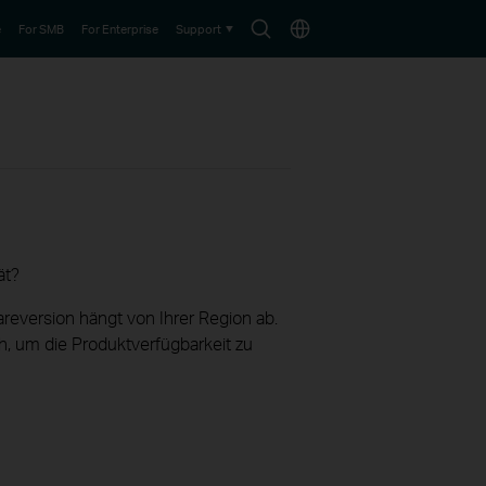
Search
Choose
e
For SMB
For Enterprise
Support
icon
location
ät?
reversion hängt von Ihrer Region ab.
h, um die Produktverfügbarkeit zu