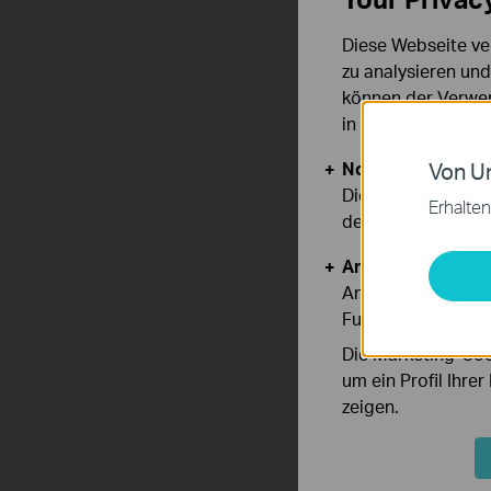
Diese Webseite ve
zu analysieren un
können der Verwen
in unseren
Datens
Notwendige Cook
Von Un
Diese Cookies sind
Erhalten
deaktiviert werden
Analyse- und Mar
Analyse-Cookies er
Funktionsweise un
Die Marketing-Coo
um ein Profil Ihre
zeigen.