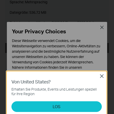
Sprache:
Mehrsprachig
Dateigröße:
536.72 MB
Betriebssystem: Windows 7/10/11/Server 2008 64bits
Close
Your Privacy Choices
Release Note >
Diese Webseite verwendet Cookies, um die
Websitenavigation zu verbessern, Online-Aktivitäten zu
VIGI VMS_1.7.24_32bits
analysieren und die bestmögliche Nutzererfahrung auf
unseren Webseiten zu haben. Sie können der
Datum der Veröffentlichung:
2024-11-28
Verwendung von Cookies jederzeit Widersprechen.
Nähere Informationen finden Sie in unseren
Sprache:
Mehrsprachig
Datenschutzhinweisen
.
Close
Dateigröße:
467.56 MB
Von United States?
Notwendige Cookies
Diese Cookies sind zur Funktion der Website
Betriebssystem: Windows 7/10/11/Server 2008 32bits
Erhalten Sie Produkte, Events und Leistungen speziell
erforderlich und können in Ihren Systemen nicht
für Ihre Region
deaktiviert werden.
Neue Funktionen und Verbesserungen:
1. Optimiertes Wiedergabemodul.
LOS
Analyse- und Marketing-Cookies
2. Unterstützung für benutzerdefinierte
Analyse-Cookies ermöglichen es uns, Ihre Aktivitäten