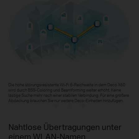
Entwickelt für
Mehr Geräte
Die Deco-Produkte sind darauf ausgerichtet, die
Kapazität und Effizienz in Umgebungen mit hohem
Datenverkehr drastisch zu verbessern. Unabhängig
davon, wie viele Bildschirme oder Geräte
1024-QAM
Datenkanal-Rate
gleichzeitig eingeschaltet sind, kommt jeder in den
neue Modulation
11% schneller
Genuss eines effizienteren Netzwerks, das
schneller lädt, ohne die Leistung zu
beeinträchtigen.
†
Die hohe störungsresistente Wi-Fi 6-Reichweite in dem Deco X60
wird durch BSS-Coloring und Beamforming weiter erhöht. Keine
lästige Suche mehr nach einer stabilen Verbindung. Für eine größere
Abdeckung brauchen Sie nur weitere Deco-Einheiten hinzufügen.
Nahtlose Übertragungen unter
einem WLAN-Namen