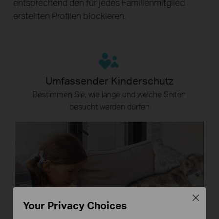
entsprechend den für jedes Familienmitglied
erstellten Profilen blockieren.
Umfassender Kinderschutz
Bestimmen Sie, wie lange und welche Seiten
besucht werden dürfen
Close
Your Privacy Choices