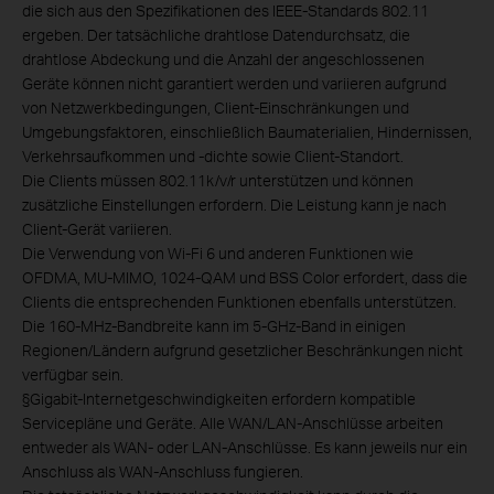
die sich aus den Spezifikationen des IEEE-Standards 802.11
ergeben. Der tatsächliche drahtlose Datendurchsatz, die
drahtlose Abdeckung und die Anzahl der angeschlossenen
Geräte können nicht garantiert werden und variieren aufgrund
von Netzwerkbedingungen, Client-Einschränkungen und
Umgebungsfaktoren, einschließlich Baumaterialien, Hindernissen,
Verkehrsaufkommen und -dichte sowie Client-Standort.
Die Clients müssen 802.11k/v/r unterstützen und können
zusätzliche Einstellungen erfordern. Die Leistung kann je nach
Client-Gerät variieren.
Die Verwendung von Wi-Fi 6 und anderen Funktionen wie
OFDMA, MU-MIMO, 1024-QAM und BSS Color erfordert, dass die
Clients die entsprechenden Funktionen ebenfalls unterstützen.
Die 160-MHz-Bandbreite kann im 5-GHz-Band in einigen
Regionen/Ländern aufgrund gesetzlicher Beschränkungen nicht
verfügbar sein.
§
Gigabit-Internetgeschwindigkeiten erfordern kompatible
Servicepläne und Geräte. Alle WAN/LAN-Anschlüsse arbeiten
entweder als WAN- oder LAN-Anschlüsse. Es kann jeweils nur ein
Anschluss als WAN-Anschluss fungieren.