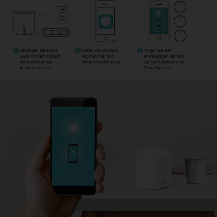
1
Verbinden Sie einen
2
Laden Sie die Deco-
3
Folgen Sie den
Deco mit dem Modem,
App herunter und
Anweisungen der App
dann schalten Sie
installieren Sie diese
zur Konfiguration Ihres
beide Geräte ein.
Deco-Systems.