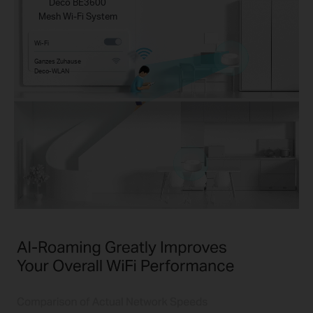
Deco BE3600
Mesh Wi‑Fi System
Wi‑Fi
Ganzes Zuhause
Deco‑WLAN