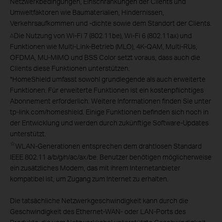
Netzwerkbedingungen, Einschränkungen der Clients und
Umweltfaktoren wie Baumaterialien, Hindernissen,
Verkehrsaufkommen und -dichte sowie dem Standort der Clients.
Die Nutzung von Wi-Fi 7 (802.11be), Wi-Fi 6 (802.11ax) und
△
Funktionen wie Multi-Link-Betrieb (MLO), 4K-QAM, Multi-RUs,
OFDMA, MU-MIMO und BSS Color setzt voraus, dass auch die
Clients diese Funktionen unterstützen.
*
HomeShield umfasst sowohl grundlegende als auch erweiterte
Funktionen. Für erweiterte Funktionen ist ein kostenpflichtiges
Abonnement erforderlich. Weitere Informationen finden Sie unter
tp-link.com/homeshield. Einige Funktionen befinden sich noch in
der Entwicklung und werden durch zukünftige Software-Updates
unterstützt.
☆
WLAN-Generationen entsprechen dem drahtlosen Standard
IEEE 802.11 a/b/g/n/ac/ax/be. Benutzer benötigen möglicherweise
ein zusätzliches Modem, das mit ihrem Internetanbieter
kompatibel ist, um Zugang zum Internet zu erhalten.
Die tatsächliche Netzwerkgeschwindigkeit kann durch die
Geschwindigkeit des Ethernet-WAN- oder LAN-Ports des