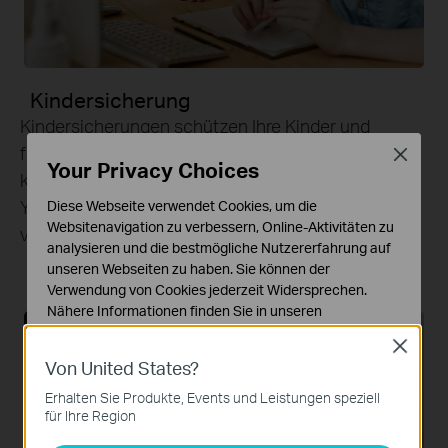
Kindersicherung
Kindersicherungen schützen Ihre Kinder und
fördern gesunde digitale Gewohnheiten. Eltern
Close
Your Privacy Choices
können Apps sperren, Webfilter einsetzen,
YouTube‑Beschränkungen aktivieren, SafeSearch
Diese Webseite verwendet Cookies, um die
Websitenavigation zu verbessern, Online-Aktivitäten zu
verwenden und Online‑Zeitlimits festlegen.
*
analysieren und die bestmögliche Nutzererfahrung auf
unseren Webseiten zu haben. Sie können der
Verwendung von Cookies jederzeit Widersprechen.
Nähere Informationen finden Sie in unseren
Datenschutzhinweisen
.
Close
Von United States?
Notwendige Cookies
Diese Cookies sind zur Funktion der Website
Erhalten Sie Produkte, Events und Leistungen speziell
erforderlich und können in Ihren Systemen nicht
für Ihre Region
deaktiviert werden.