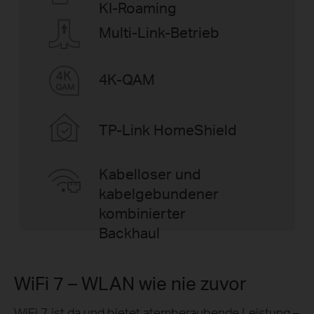
KI‑Roaming
Multi-Link-Betrieb
4K‑QAM
TP-Link HomeShield
Kabelloser und
kabelgebundener
kombinierter
Backhaul
WiFi 7 – WLAN wie nie zuvor
WiFi 7 ist da und bietet atemberaubende Leistung –