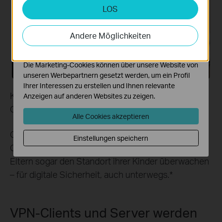
LOS
Analyse- und Marketing-Cookies
Analyse-Cookies ermöglichen es uns, Ihre Aktivitäten
auf unserer Website zu analysieren, um die
Andere Möglichkeiten
Funktionsweise unserer Website zu verbessern und
anzupassen.
Die Marketing-Cookies können über unsere Website von
unseren Werbepartnern gesetzt werden, um ein Profil
Ihrer Interessen zu erstellen und Ihnen relevante
KidShield-App
Anzeigen auf anderen Websites zu zeigen.
Geräte‑Sicherheits‑App
Alle Cookies akzeptieren
Schutz auch unterwegs
Geräte bleiben überall geschützt mit der
Einstellungen speichern
Geräte‑Sicherheits‑App. Mit KidShield können
Eltern sogar den Standort ihrer Kinder überwachen
– für digitale Sicherheit, auch unterwegs.
*
VPN‑Clients und Server werden