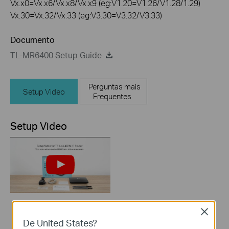
Vx.x0=Vx.x6/Vx.x8/Vx.x9 (eg:V1.20=V1.26/V1.28/1.29)
Vx.30=Vx.32/Vx.33 (eg:V3.30=V3.32/V3.33)
Documento
TL-MR6400 Setup Guide
Perguntas mais
Setup Video
Frequentes
Setup Video
Close
How to Set up TP-
De United States?
Link 4G WiFi Router