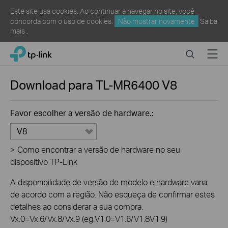
Este site usa cookies. Ao continuar a navegar no site, você
concorda com o uso de cookies.
Não mostrar novamente
Saiba
mais
.
Click
Search
Menu
TP-Link, Reliably Smart
to
skip
the
Download para
TL-MR6400
V8
navigation
bar
Favor escolher a versão de hardware.:
V8
>
Como encontrar a versão de hardware no seu
dispositivo TP-Link
A disponibilidade de versão de modelo e hardware varia
de acordo com a região. Não esqueça de confirmar estes
detalhes ao considerar a sua compra.
Vx.0=Vx.6/Vx.8/Vx.9 (eg:V1.0=V1.6/V1.8V1.9)