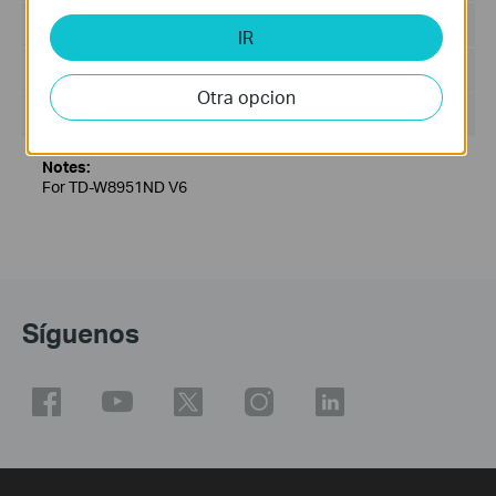
Idioma:
Inglés
IR
Tamaño del archivo:
10.24 MB
Otra opcion
Sistema operativo: Win2000/XP/2003/Vista/7/8
Notes:
For TD-W8951ND V6
Síguenos