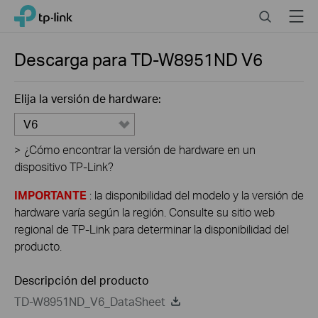
Click
Search
Menu
TP-Link, Reliably Smart
to
skip
the
Descarga para
TD-W8951ND
V6
navigation
bar
Elija la versión de hardware:
V6
>
¿Cómo encontrar la versión de hardware en un
dispositivo TP-Link?
IMPORTANTE
: la disponibilidad del modelo y la versión de
hardware varía según la región. Consulte su sitio web
regional de TP-Link para determinar la disponibilidad del
producto.
Descripción del producto
TD-W8951ND_V6_DataSheet