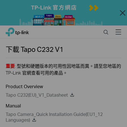
Close
Click
Search
Menu
TP-Link, Reliably Smart
to
skip
the
下載
Tapo C232
V1
navigation
bar
重要
: 型號和硬體版本的可用性因地區而異。請至您地區的
TP-Link 官網查看可用的產品。
Product Overview
Tapo C232(EU)_V1_Datasheet
Manual
Tapo Camera_Quick Installation Guide(EU1_12
Languages)