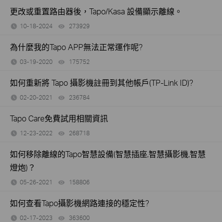
更改或重置路由器後，Tapo/Kasa 設備顯示離線。
10-18-2024
273929
views
為什麼我的Tapo APP無法正常運作呢?
03-19-2020
175752
views
如何重新將 Tapo 攝影機註冊到其他帳戶(TP-Link ID)?
02-20-2021
236784
views
Tapo Care免費試用相關資訊
12-23-2022
268718
views
如何移除離線的Tapo智慧設備(智慧插座,智慧攝影機,智慧
燈炮)？
05-26-2021
158806
views
如何查看Tapo攝影機網路連接的穩定性?
02-17-2023
363600
views