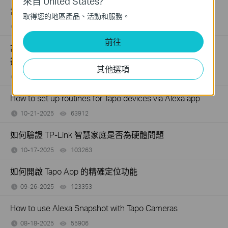
來自 United States?
常見的Tapo Care問題
取得您的地區產品、活動和服務。
05-08-2024
639939
views
前往
註冊雲端帳號或重設密碼時，郵件顯示連結已過期怎麼
辦？
其他選項
08-07-2024
134483
views
How to set up routines for Tapo devices via Alexa app
10-21-2025
63912
views
如何驗證 TP-Link 智慧家庭是否為硬體問題
10-17-2025
103263
views
如何開啟 Tapo App 的精確定位功能
09-26-2025
123353
views
How to use Alexa Snapshot with Tapo Cameras
08-18-2025
55906
views