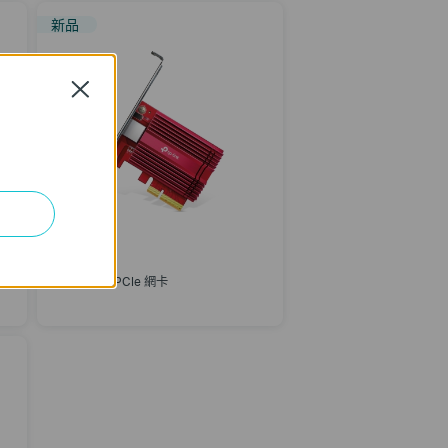
新品
Close
TX401
絡
10 Gigabit PCIe 網卡