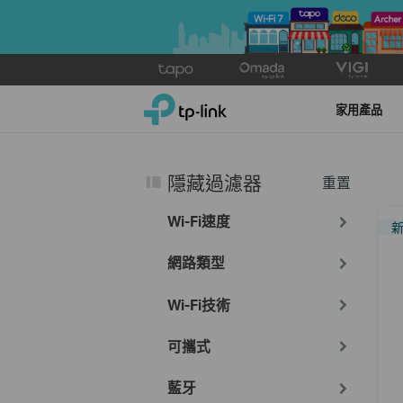
Click
to
TP-Link, Reliably Smart
skip
家用產品
the
navigation
bar
隱藏過濾器
重置
Wi-Fi速度
網路類型
Wi-Fi技術
可攜式
藍牙