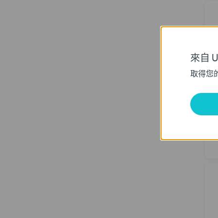
來自 Un
取得您
A
A