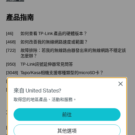
產品指南
[46]
如何查看 TP-Link 產品的硬體版本？
[468]
如何改善我的無線網路速度或範圍？
[722]
故障排除：若我的無線路由器發出來的無線網路不穩定該
怎麼辦？
[950]
TP-Link訊號延伸器常見問答
[3048]
Tapo/Kasa相機支援哪種類型的microSD卡？
[3408]
Tapo Care 方案的訂閱價格是多少？
Close
[4128]
Tapo 智慧紅外線與IoT Hub (Tapo H110、Tapo H110C、
來自 United States?
TH11) 常見問題解答
取得您的地區產品、活動和服務。
最多瀏覽
前往
[87]
如何登入至 TP-Link 無線路由器的網頁管理介面？
其他選項