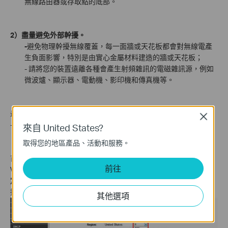
無線路由器或存取點的底部。
2）盡量避免外部幹擾。
-
避免物理幹擾無線覆蓋，每一面牆或天花板都會對無線電產
生負面影響，特別是由實心金屬材料建造的牆或天花板；
- 請將您的裝置遠離各種會產生射頻雜訊的電磁雜訊源，例如
微波爐、顯示器、電動機、影印機和傳真機等。
最佳化
設備配置
Close
- 對於 TP-Link 無線產品，我們建議進行相應的設置，以避免受到
來自 United States?
其他網路和射頻設備的干擾。
取得您的地區產品、活動和服務。
首先，請登入產品，您可以參考此
連結
進行操作。這裡我們以TL-
前往
WR1043ND的使用者介面為例，然後請進入
「無線」->「無線設
定」
並更改頻道設定。預設值為“自動”，如果您遇到嚴重的無線幹
擾問題，我們建議您選擇頻道1、6或11。
其他選項