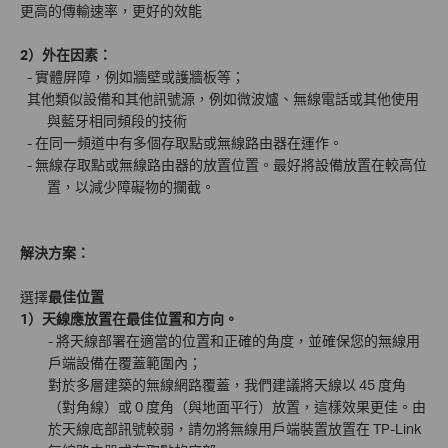
更高的傳輸速率，更好的效能
2）外在因素：
- 實體屏障，例如牆壁或護牆板等；
其他類似設備和其他訊號源，例如微波爐、無線電話或其他使用
與藍牙相同頻段的技術
- 在同一頻道中有多個存取點或無線路由器在運作。
- 無線存取點或無線路由器的放置位置。最好將設備放置在較高位
置，以減少障礙物的攔截。
解決方案：
選擇
最佳位置
1）天線應放置在最佳位置和方向。
- 將天線部署在適當的位置和正確的角度，並確保您的無線用
戶端設備在覆蓋範圍內；
對於多層建築的無線網路覆蓋，我們建議將天線以 45 度角
（對角線）或 0 度角（與地面平行）放置，​​這樣效果更佳。由
於天線底部訊號較弱，請勿將無線用戶端裝置放置在 TP-Link