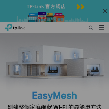
Close
Click
Search
Menu
TP-Link, Reliably Smart
to
skip
the
navigation
bar
EasyMesh
創建整個家庭網狀 Wi-Fi 的最簡單方法