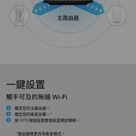
主路由器
一鍵設置
觸手可及的無縫 Wi-Fi
確定您的主路由器。
1
個
確定您的衛星設備。*
2
個
按 WPS 按鈕設置整個家庭網狀網絡
。
3
個
*路由器應更改為衛星模式。