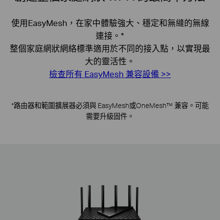
使用EasyMesh，
在家中
體驗強大、穩定和無縫的
無線
連接
。
*
整個家庭網狀網絡
標準適用於不同的接入點，以實現最
大的靈活性。
檢查所有 EasyMesh 兼容設備 >>
*
路由器和範圍擴展器必須
與 EasyMesh
或
OneMesh™ 兼容。
可能
需要升級固件。