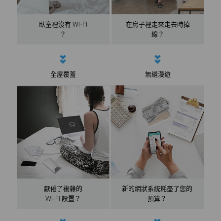
臥室裡沒有 Wi-Fi
在房子裡走來走去時掉
？
線？
全屋覆蓋
無縫漫遊
厭倦了複雜的
新的網狀系統耗盡了您的
Wi-Fi 設置？
預算？