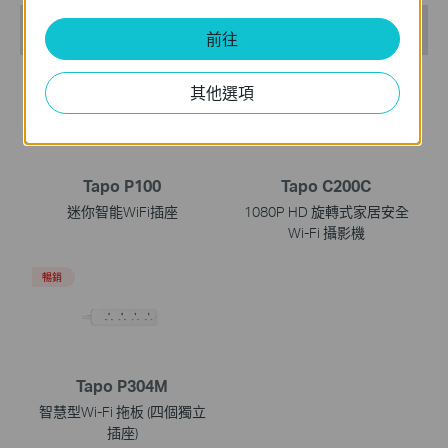
Recommend Products
前往
暢銷
暢銷
其他選項
Tapo P100
Tapo C200C
迷你智能WiFi插座
1080P HD 旋轉式家居安全
Wi-Fi 攝影機
暢銷
Tapo P304M
智慧型Wi-Fi 拖板 (四個獨立
插座)