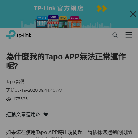
Close
Click
Search
Menu
TP-Link, Reliably Smart
to
skip
the
為什麼我的Tapo APP無法正常運作
navigation
呢?
bar
Tapo 設備
更新03-19-2020 09:44:45 AM
175535
這篇文章適用於:
如果您在使用Tapo APP時出現問題，請依據您遇到的問題