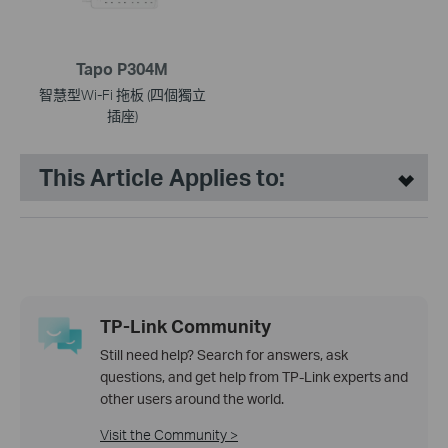
Tapo P304M
智慧型Wi-Fi 拖板 (四個獨立
插座)
This Article Applies to:
TP-Link Community
Still need help? Search for answers, ask
questions, and get help from TP-Link experts and
other users around the world.
Visit the Community >