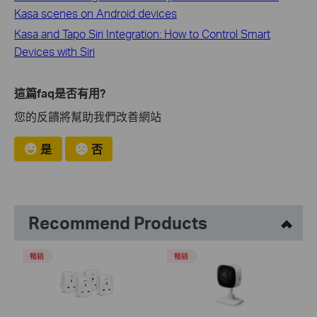
Kasa scenes on Android devices
Kasa and Tapo Siri Integration: How to Control Smart
Devices with Siri
這篇faq是否有用?
您的反饋將幫助我們改善網站
是
否
Recommend Products
暢銷
暢銷