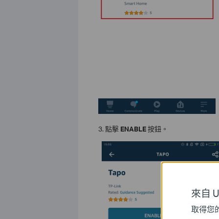
3. 點擊
ENABLE
按鈕。
來自 Un
取得您