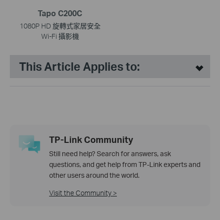
Tapo C200C
1080P HD 旋轉式家居安全
Wi-Fi 攝影機
This Article Applies to:
TP-Link Community
Still need help? Search for answers, ask
questions, and get help from TP-Link experts and
other users around the world.
Visit the Community >