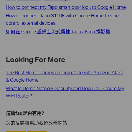
How to connect my Tapo smart door lock to Google Home
How to connect Tapo S110E with Google Home to voice
control external devices
如何在 Google 設備上流式傳輸 Tapo / Kasa 攝影機
Looking For More
The Best Home Cameras Compatible with Amazon Alexa
& Google Home
What Is Home Network Security and How Do I Secure My
WiFi Router?
這篇faq是否有用?
您的反饋將幫助我們改善網站