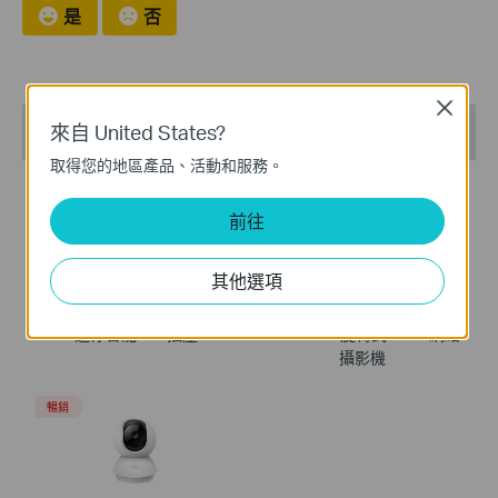
是
否
Close
Recommend Products
來自 United States?
取得您的地區產品、活動和服務。
暢銷
暢銷
前往
其他選項
Tapo P100
Tapo C260
迷你智能WiFi插座
4K 8MP AI 旋轉式 Wi-Fi 網絡
攝影機
暢銷