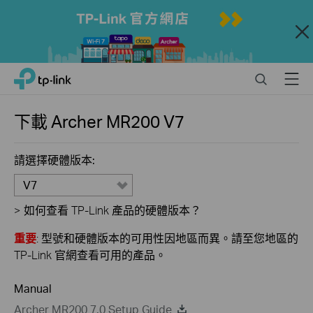
Close
Click
Search
Menu
TP-Link, Reliably Smart
to
skip
the
下載
Archer MR200
V7
navigation
bar
請選擇硬體版本:
V7
>
如何查看 TP-Link 產品的硬體版本？
重要
: 型號和硬體版本的可用性因地區而異。請至您地區的
TP-Link 官網查看可用的產品。
Manual
Archer MR200 7.0 Setup Guide