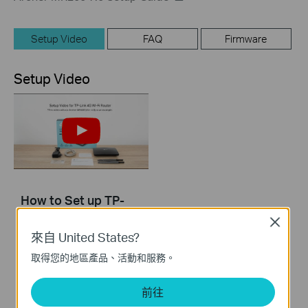
Setup Video
FAQ
Firmware
Setup Video
How to Set up TP-
Link 4G WiFi Router
Close
來自 United States?
取得您的地區產品、活動和服務。
前往