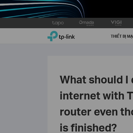
Click
to
TP-Link, Reliably Smart
skip
THIẾT BỊ M
the
navigation
bar
What should I 
internet with
router even th
is finished?