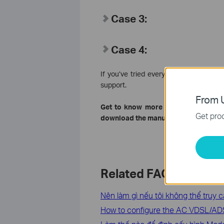
Case 3:
Case 4:
If you’ve tried every method above bu
support.
From U
Get to know more details of each f
Get prod
download the manual of your product
Related FAQs
Nên làm gì nếu tôi không thể truy c
How to configure the AC VDSL/ADSL