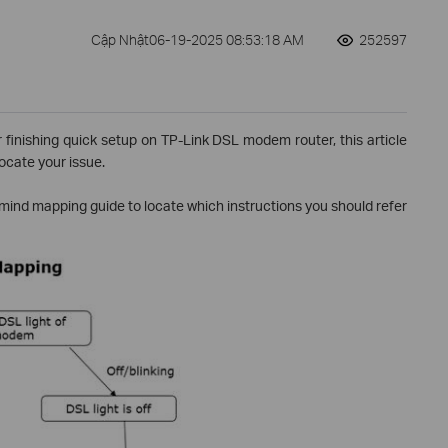
Cập Nhật06-19-2025 08:53:18 AM
252597
er finishing quick setup on TP-Link DSL modem router, this article
ocate your issue.
ing mind mapping guide to locate which instructions you should refer