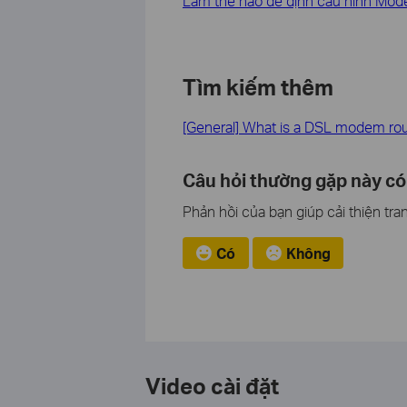
Làm thế nào để định cấu hình Mod
Tìm kiếm thêm
[General] What is a DSL modem ro
Câu hỏi thường gặp này có
Phản hồi của bạn giúp cải thiện tra
Có
Không
Video cài đặt