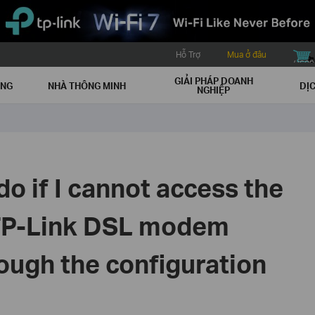
Hỗ Trợ
Mua ở đâu
buy icon
GIẢI PHÁP DOANH
ẠNG
NHÀ THÔNG MINH
DỊC
NGHIỆP
do if I cannot access the
 TP-Link DSL modem
ough the configuration