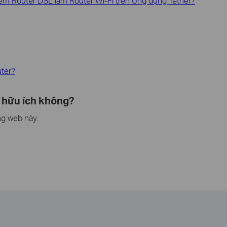
em Router DSL làm Router Wi-Fi trên Ứng dụng Tether?
uter?
 hữu ích không?
ng web này.