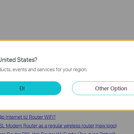
t still cannot access the internet, please
contact
the technical
nited States?
unction and configuration please go to
Download Center
to
ucts, events and services for your region.
.
ĐI
Other Option
ập Internet từ Router WiFi?
 Modem Router as a regular wireless router (new logo)