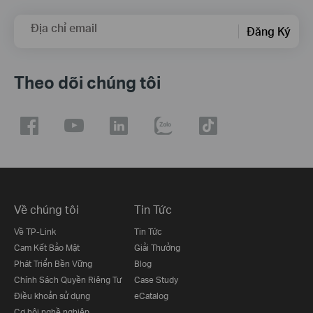
Địa chỉ email
Đăng Ký
Theo dõi chúng tôi
Về chúng tôi
Tin Tức
Về TP-Link
Tin Tức
Cam Kết Bảo Mật
Giải Thưởng
Phát Triển Bền Vững
Blog
Chính Sách Quyền Riêng Tư
Case Study
Điều khoản sử dụng
eCatalog
Cơ hội nghề nghiệp