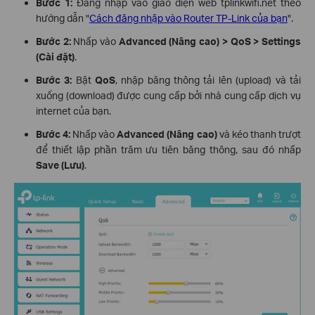
Bước 1:
Đăng nhập vào giao diện web tplinkwifi.net theo
hướng dẫn "
Cách đăng nhập vào Router TP-Link của bạn
".
Bước 2:
Nhấp vào
Advanced (Nâng cao) > QoS > Settings
(Cài đặt)
.
Bước 3:
Bật
QoS
, nhập băng thông tải lên (upload) và tải
xuống (download) được cung cấp bởi nhà cung cấp dịch vụ
internet của bạn.
Bước 4:
Nhấp vào
Advanced (Nâng cao)
và kéo thanh trượt
để thiết lập phần trăm ưu tiên băng thông, sau đó nhấp
Save (Lưu)
.