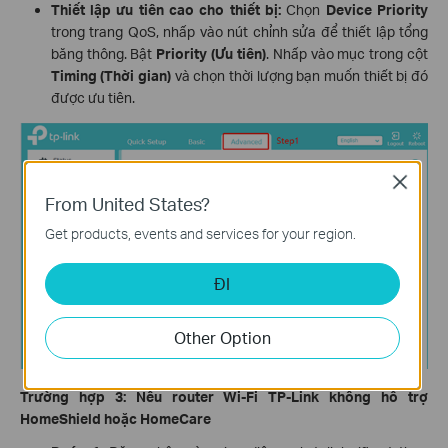
Thiết lập ưu tiên cao cho thiết bị:
Chọn
Device Priority
trong trang QoS, nhấp vào nút chỉnh sửa để thiết lập tổng
băng thông. Bật
Priority (Ưu tiên)
. Nhấp vào mục trong cột
Timing (Thời gian)
và chọn thời lượng bạn muốn thiết bị đó
được ưu tiên.
Close
From United States?
Get products, events and services for your region.
ĐI
Other Option
Trường hợp 3: Nếu router Wi-Fi TP-Link không hỗ trợ
HomeShield hoặc HomeCare