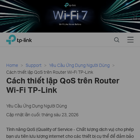
Close
Click
Search
Menu
TP-Link, Reliably Smart
to
skip
the
navigation
Home
Support
Yêu Cầu Ứng Dụng Người Dùng
bar
Cách thiết lập QoS trên Router Wi-Fi TP-Link
Cách thiết lập QoS trên Router
Wi-Fi TP-Link
Yêu Cầu Ứng Dụng Người Dùng
Cập nhật lần cuối: tháng sáu 23, 2026
Tính năng QoS (Quality of Service - Chất lượng dịch vụ) cho phép
bạn ưu tiên lưu lượng internet cho các thiết bị cụ thể để đảm bảo