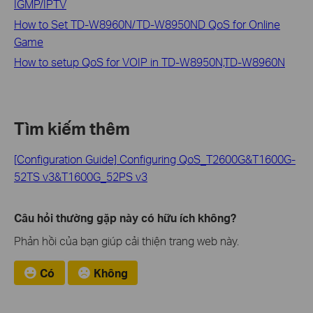
IGMP/IPTV
How to Set TD-W8960N/TD-W8950ND QoS for Online
Game
How to setup QoS for VOIP in TD-W8950N,TD-W8960N
Tìm kiếm thêm
[Configuration Guide] Configuring QoS_T2600G&T1600G-
52TS v3&T1600G_52PS v3
Câu hỏi thường gặp này có hữu ích không?
Phản hồi của bạn giúp cải thiện trang web này.
Có
Không