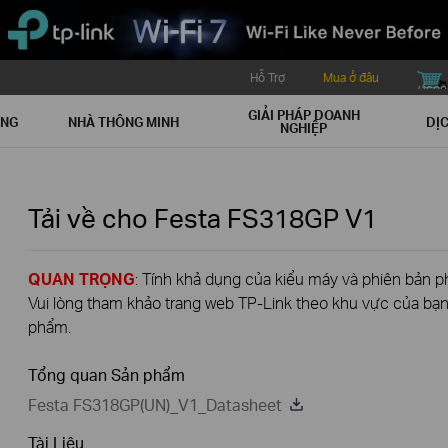
Hỗ Trợ
Mua ở đâu
buy icon
GIẢI PHÁP DOANH
ẠNG
NHÀ THÔNG MINH
DỊC
NGHIỆP
Tải về cho
Festa FS318GP
V1
QUAN TRỌNG
: Tính khả dụng của kiểu máy và phiên bản 
Vui lòng tham khảo trang web TP-Link theo khu vực của bạn 
phẩm.
Tổng quan Sản phẩm
Festa FS318GP(UN)_V1_Datasheet
Tài Liệu