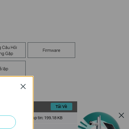
 Câu Hỏi
Firmware
ng Gặp
ả lập
Close
Tải Về
Kích cỡ tập tin:
199.18 KB