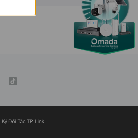
 Ký Đối Tác TP-Link