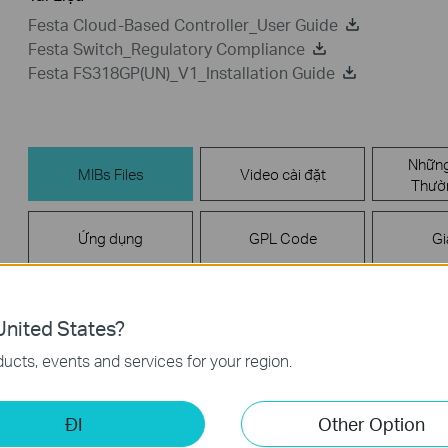
Festa Cloud-Based Controller_User Guide
Festa Switch_Regulatory Compliance
Festa FS318GP(UN)_V1_Installation Guide
Những
MIBs Files
Video cài đặt
Thườ
Ứng dụng
GPL Code
Gi
MIBs Files
nited States?
ucts, events and services for your region.
TP-Link_L2 Switch_MIB
Ngày Phát Hành:
2024-02-29
Ngôn Ngữ:
English
ĐI
Other Option