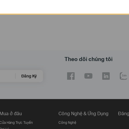
Hệ Điều Hành: Windows/Mac OS/Linux
Theo dõi chúng tôi
Đăng Ký
Mua ở đâu
Công Nghệ & Ứng Dụng
Đăng
Cửa Hàng Trực Tuyến
Công Nghệ