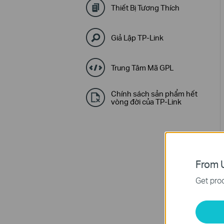
Thiết Bị Tương Thích
Giả Lập TP-Link
Trung Tâm Mã GPL
Chính sách sản phẩm hết
vòng đời của TP-Link
From U
Get prod