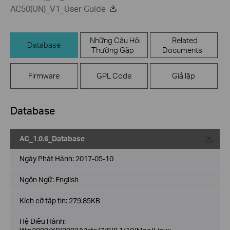
AC50(UN)_V1_User Guide
Những Câu Hỏi
Related
Database
Thường Gặp
Documents
Firmware
GPL Code
Giả lập
Database
AC_1.0.6_Database
Về
Ngày Phát Hành:
2017-05-10
Ngôn Ngữ:
English
Kích cỡ tập tin:
279.85KB
Hệ Điều Hành: