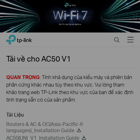
Close
Click
Search
Menu
TP-Link, Reliably Smart
to
skip
the
Tải về cho
AC50
V1
navigation
bar
QUAN TRỌNG
: Tính khả dụng của kiểu máy và phiên bản
phần cứng khác nhau tùy theo khu vực. Vui lòng tham
khảo trang web TP-Link theo khu vực của bạn để xác định
tình trạng sẵn có của sản phẩm.
Tài Liệu
Routers & AC & OC(Asia-Pacific-6
languages)_Installation Guide
AC50(UN)_V1_Installation Guide