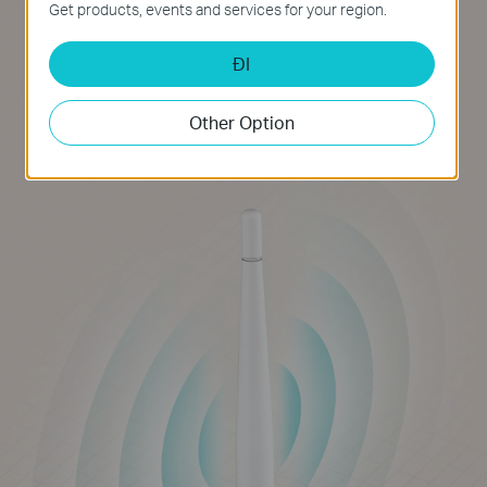
Get products, events and services for your region.
được kết nối Wi-Fi ổn định trong nhà của
mình. Hơn nữa, ăng-ten tháo rời có thể
ĐI
được xoay và điều chỉnh khi cần thiết để
Other Option
phù hợp với các môi trường hoạt động
khác nhau.