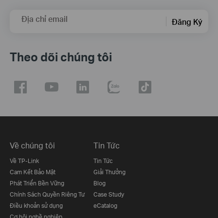
Địa chỉ email
Đăng Ký
Theo dõi chúng tôi
Về chúng tôi
Tin Tức
Về TP-Link
Tin Tức
Cam Kết Bảo Mật
Giải Thưởng
Phát Triển Bền Vững
Blog
Chính Sách Quyền Riêng Tư
Case Study
Điều khoản sử dụng
eCatalog
Cơ hội nghề nghiệp