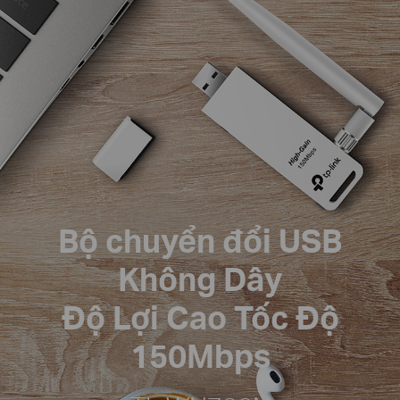
Bộ chuyển đổi USB
Không Dây
Độ Lợi Cao Tốc Độ
150Mbps