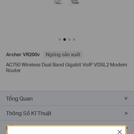
Archer VR200v
Ngừng sản xuất
AC750 Wireless Dual Band Gigabit VoIP VDSL2 Modem
Router
Tổng Quan
Thông Số Kĩ Thuật
Hỗ trợ
Close