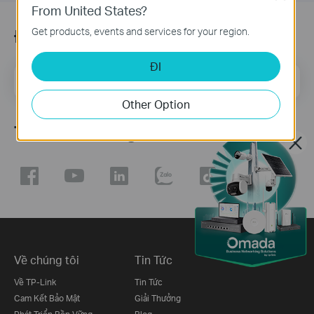
From United States?
Đăng ký
Get products, events and services for your region.
ĐI
Địa chỉ email
Đăng Ký
Other Option
Theo dõi chúng tôi
Về chúng tôi
Tin Tức
Về TP-Link
Tin Tức
Cam Kết Bảo Mật
Giải Thưởng