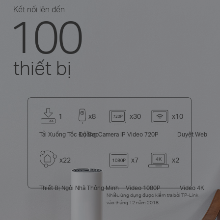
Kết nối lên đến
100
thiết bị
1
x8
x30
x10
Tải Xuống Tốc Độ Cao
Luồng Camera IP
Video 720P
Duyệt Web
x22
x7
x2
Thiết Bị Ngôi Nhà Thông Minh
Video 1080P
Video 4K
Nhiều ứng dụng được kiểm tra bởi TP-Link
vào tháng 12 năm 2018.