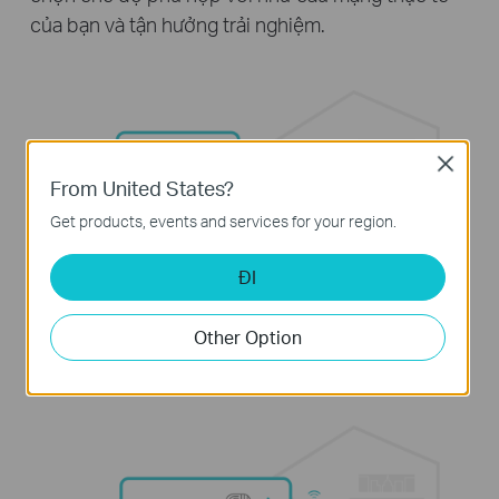
của bạn và tận hưởng trải nghiệm.
Close
From United States?
Get products, events and services for your region.
ĐI
Router (Mặc định))
Other Option
Ngay lập tức tạo ra mạng
Wi-Fi cá nhân.