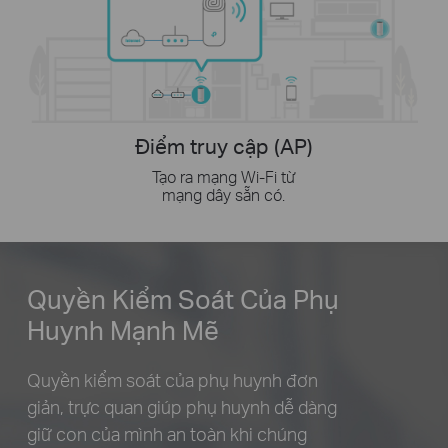
Điểm truy cập (AP)
Tạo ra mạng Wi-Fi từ
mạng dây sẵn có.
Quyền Kiểm Soát Của Phụ
Huynh Mạnh Mẽ
Quyền kiểm soát của phụ huynh đơn
giản, trực quan
giúp phụ huynh dễ dàng
giữ con của mình an toàn khi chúng