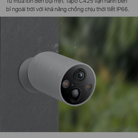
Từ mưa lớn đến bụi mịn, Tapo C425 vận hành bền
bỉ ngoài trời với khả năng chống chịu thời tiết IP66.