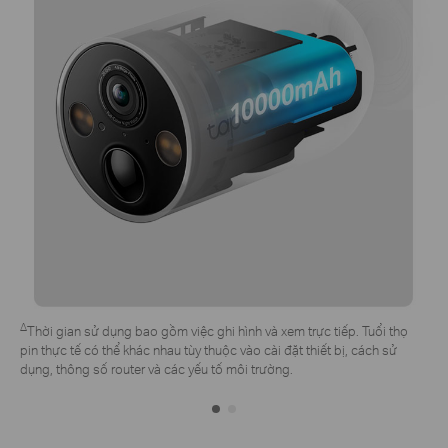
*
Tấm pin mặt trời Tapo cần mua riêng. Trải nghiệm thực tế có thể khác
nhau tùy thuộc vào góc đặt, điều kiện thời tiết và cách sử dụng camera.