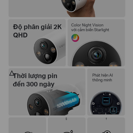
Độ phân giải 2K
Color Night Vision
với cảm biến Starlight
QHD
△
Thời lượng pin
Phát hiện AI
thông minh
đến 300 ngày
§
†