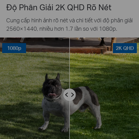
Độ Phân Giải 2K QHD Rõ Nét
Cung cấp hình ảnh rõ nét và chi tiết với độ phân giải
2560×1440, nhiều hơn 1.7 lần so với 1080p.
1080p
2K QHD