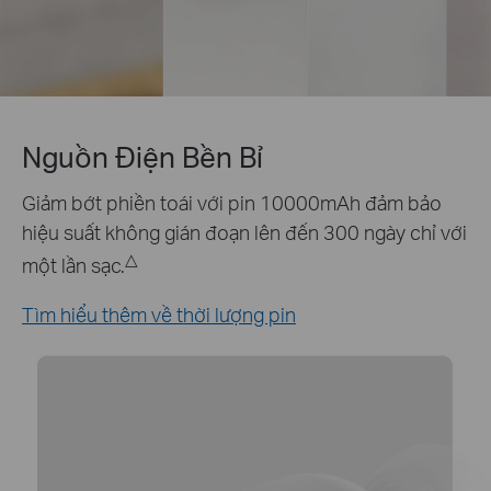
Hỗ Trợ Tapo Solar Panel
Giữ cho camera của bạn hoạt động suốt ngày đêm
với tấm pin mặt trời Tapo A200.
*