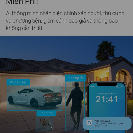
Miễn Phí!
AI thông minh nhận diện chính xác người, thú cưng
và phương tiện, giảm cảnh báo giả và thông báo
không cần thiết.
Con người
Phương tiện
Thú cưng
Phát hiện người
“Tapo_C425”: Phát hiện người
lúc 21:41:12