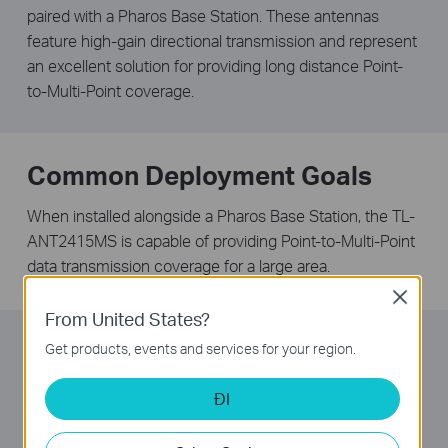
paired with a Pharos Base Station. These antennas
feature high-gain directional transmission and represent
an excellent solution for providing long distance Point-
to-Multi-Point coverage.
Common Deployment Goals
When installed alongside a Pharos Base Station, the TL-
ANT2415MS is capable of providing Point-to-Multi-Point
data transmission coverage for a large area.
Close
From United States?
Easy Installation
Get products, events and services for your region.
TP-LINK sector antennas (TL-ANT5819MS/TL-
ĐI
ANT2415MS) feature a built in mounting apparatus and
work seamlessly with Pharos Base Stations, meaning