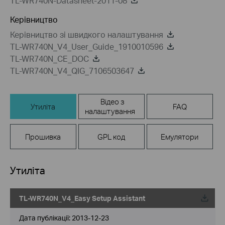
TL-WR740N-Datasheet-2011-08
Керівництво
Керівництво зi швидкого налаштування
TL-WR740N_V4_User_Guide_1910010596
TL-WR740N_CE_DOC
TL-WR740N_V4_QIG_7106503647
Відео з
Утиліта
FAQ
налаштування
Прошивка
GPL код
Емулятори
Утиліта
TL-WR740N_V4_Easy Setup Assistant
Дата публікації:
2013-12-23