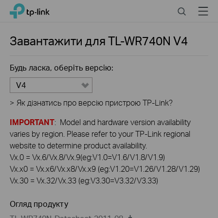
Click
Search
Menu
TP-Link, Reliably Smart
to
skip
the
Завантажити для
TL-WR740N
V4
navigation
bar
Будь ласка, оберіть версію:
V4
>
Як дізнатись про версію пристрою TP-Link?
IMPORTANT
: Model and hardware version availability
varies by region. Please refer to your TP-Link regional
website to determine product availability.
Vx.0 = Vx.6/Vx.8/Vx.9(eg:V1.0=V1.6/V1.8/V1.9)
Vx.x0 = Vx.x6/Vx.x8/Vx.x9 (eg:V1.20=V1.26/V1.28/V1.29)
Vx.30 = Vx.32/Vx.33 (eg:V3.30=V3.32/V3.33)
Огляд продукту