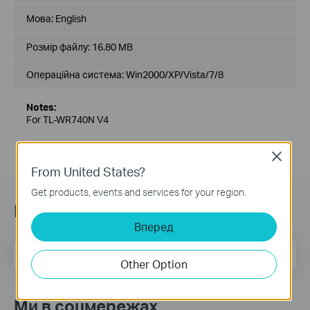
Мова:
English
Розмір файлу:
16.80 MB
Операційна система: Win2000/XP/Vista/7/8
Notes:
For TL-WR740N V4
Close
From United States?
Get products, events and services for your region.
Підписатись на розсилку
Вперед
Email Address
Sign Up
Other Option
Ми в соцмережах