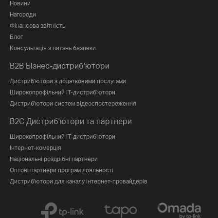
Новини
Нагороди
Фінансова звітність
Блог
Консультація з питань безпеки
B2B Бізнес-дистриб'ютори
Дистриб'ютори з додатковими послугами
Широкопрофільний IT-дистриб'ютори
Дистриб'ютори систем відеоспостереження
B2C Дистриб'ютори та партнери
Широкопрофільний IT-дистриб'ютори
Інтернет-комерція
Національні роздрібні партнери
Оптові партнери програм лояльності
Дистриб'ютори для каналу інтернет-провайдерів