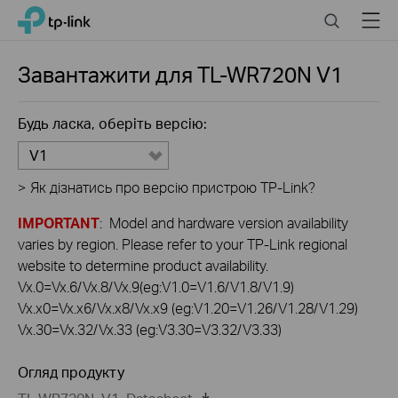
Click
Search
Menu
TP-Link, Reliably Smart
to
skip
the
Завантажити для
TL-WR720N
V1
navigation
bar
Будь ласка, оберіть версію:
V1
>
Як дізнатись про версію пристрою TP-Link?
IMPORTANT
: Model and hardware version availability
varies by region. Please refer to your TP-Link regional
website to determine product availability.
Vx.0=Vx.6/Vx.8/Vx.9(eg:V1.0=V1.6/V1.8/V1.9)
Vx.x0=Vx.x6/Vx.x8/Vx.x9 (eg:V1.20=V1.26/V1.28/V1.29)
Vx.30=Vx.32/Vx.33 (eg:V3.30=V3.32/V3.33)
Огляд продукту