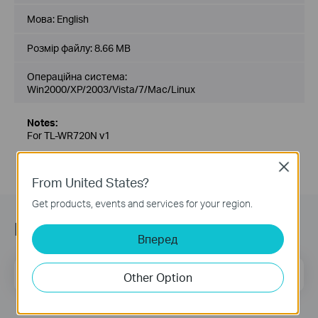
Мова:
English
Розмір файлу:
8.66 MB
Операційна система:
Win2000/XP/2003/Vista/7/Mac/Linux
Notes:
For TL-WR720N v1
Close
From United States?
Get products, events and services for your region.
Підписатись на розсилку
Вперед
Email Address
Sign Up
Other Option