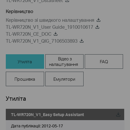
TL-WR720N_V1_Dstasheet
Керівництво
Керівництво зi швидкого налаштування
TL-WR720N_V1_User Guide_1910010617
TL-WR720N_CE_DOC
TL-WR720N_V1_QIG_7106503893
Відео з
Утиліта
FAQ
налаштування
Прошивка
Емулятори
Утиліта
TL-WR720N_V1_Easy Setup Assistant
Дата публікації:
2012-05-17