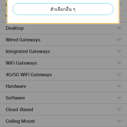
GPON
ตัวเลือกอื่น ๆ
Wireless Bridge
Desktop
Wired Gateways
Integrated Gateways
WiFi Gateways
4G/5G WiFi Gateways
Hardware
Software
Cloud-Based
Ceiling Mount