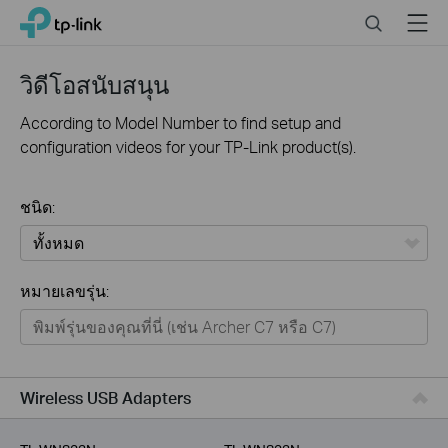
Click
Search
Menu
TP-Link, Reliably Smart
to
skip
the
วิดีโอสนับสนุน
navigation
bar
According to Model Number to find setup and
configuration videos for your TP-Link product(s).
ชนิด:
ทั้งหมด
หมายเลขรุ่น:
Home
Smart Home
Business
Wireless USB Adapters
Service Provider