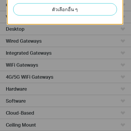
GPON
ตัวเลือกอื่น ๆ
Wireless Bridge
Desktop
Wired Gateways
Integrated Gateways
WiFi Gateways
4G/5G WiFi Gateways
Hardware
Software
Cloud-Based
Ceiling Mount