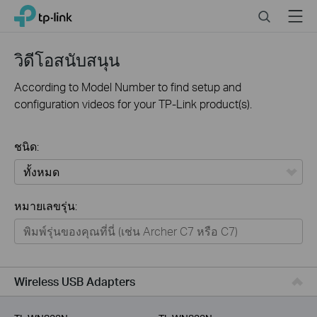
Click
Search
Menu
TP-Link, Reliably Smart
to
skip
the
วิดีโอสนับสนุน
navigation
bar
According to Model Number to find setup and
configuration videos for your TP-Link product(s).
ชนิด:
ทั้งหมด
หมายเลขรุ่น:
Home
Smart Home
Business
Wireless USB Adapters
Service Provider