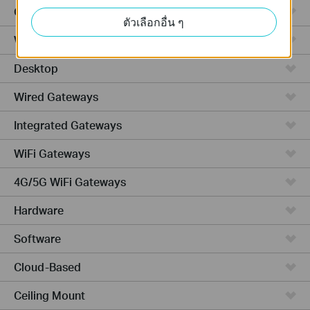
GPON
ตัวเลือกอื่น ๆ
Wireless Bridge
Desktop
Wired Gateways
Integrated Gateways
WiFi Gateways
4G/5G WiFi Gateways
Hardware
Software
Cloud-Based
Ceiling Mount