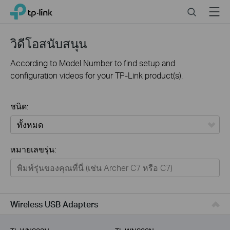
Click
Search
Menu
TP-Link, Reliably Smart
to
skip
the
วิดีโอสนับสนุน
navigation
bar
According to Model Number to find setup and
configuration videos for your TP-Link product(s).
ชนิด:
ทั้งหมด
หมายเลขรุ่น:
Home
Smart Home
Business
Wireless USB Adapters
Service Provider