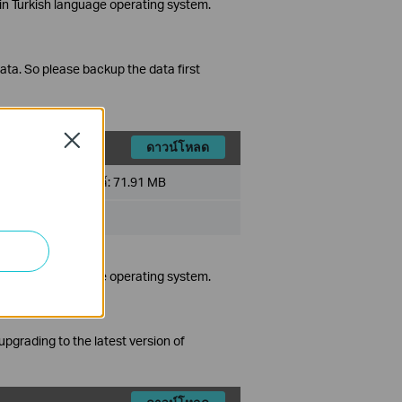
in Turkish language operating system.
data. So please backup the data first
Close
ดาวน์โหลด
ขนาดไฟล์:
71.91 MB
a/7/8/10
in Turkish language operating system.
grading to the latest version of