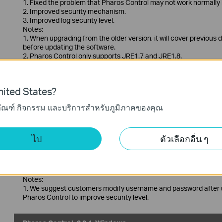
1. Fixed the problem that Pharos Control may not work normally 
2. Improved security mechanism.
3. Improved log security level.
Notes:
1. When upgrading from the older version, it will cover previous 
before updating the software.
2. Pharos Control only supports JRE1.7 and JRE1.8.
PharOS Control_2.0.6_Windows
ited States?
วันที่เผยแพร่:
2019-03-13
ภาษา:
ภาษาอังกฤษ
ภัณฑ์ กิจกรรม และบริการสำหรับภูมิภาคของคุณ
ระบบปฎิบัติการ: Windows server2003/2008/2012/2016 and Vist
ไป
ตัวเลือกอื่น ๆ
Modifications and Bug Fixes:
1. Fixed the problem that Pharos Control may not work normally 
2. Improved security mechanism.
3. Improved log security level.
Notes:
1. We suggest customers modify username and password after up
Pharos Control to improve security level.