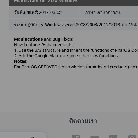
Pharos Control_2.0.4_Windows
วันที่เผยแพร่:
2017-03-03
ภาษา:
ภาษาอังกฤษ
ระบบปฎิบัติการ: Windows server2003/2008/2012/2016 and Vist
Modifications and Bug Fixes:
New Features/Enhancements:
1. Use the B/S structure and inherit the functions of PharOS Con
2. Add the Google Map and some other new functions.
Notes:
For PharOS CPE/WBS series wireless broadband products (includ
ติดตามเรา